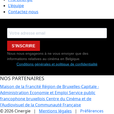
L'équipe
Contactez-nous
S'INSCRIRE
Nous nous engageons à ne vous envoyer que des
informations relatives au cinéma en Belgique.
Conditions générales et politique de confidentialité
NOS PARTENAIRES
Maison de la Francité
Région de Bruxelles-Capitale -
Administration Economie et Emploi
Service public
francophone bruxellois
Centre du Cinéma et de
l'Audiovisuel de la Communauté Française
© 2026 Cinergie |
Mentions légales
|
Préférences