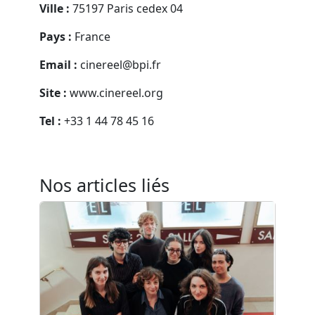
Ville :
75197 Paris cedex 04
Pays :
France
Email :
cinereel@bpi.fr
Site :
www.cinereel.org
Tel :
+33 1 44 78 45 16
Nos articles liés