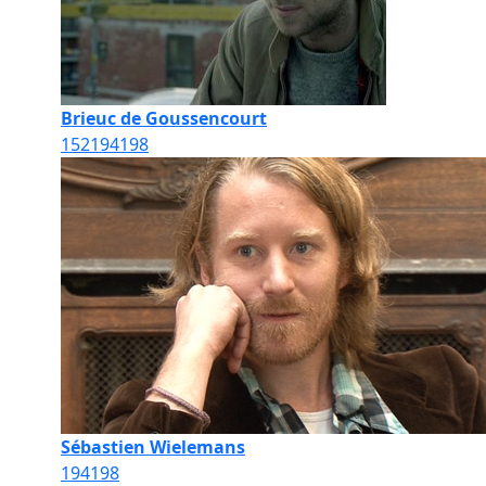
Brieuc de Goussencourt
152
194
198
Sébastien Wielemans
194
198