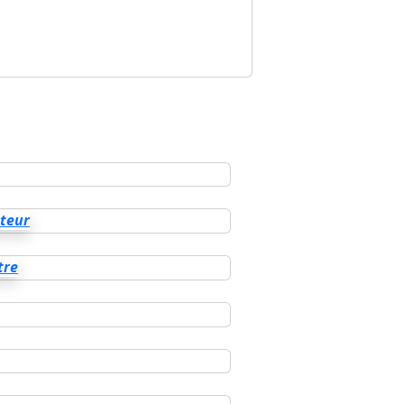
nteur
tre