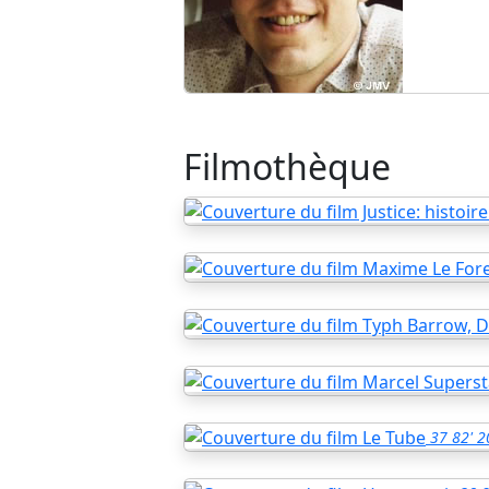
Filmothèque
37
82'
2