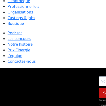
Filmothèque
Professionnel·le·s
Organisations
Castings & Jobs
Boutique
Podcast
Les concours
Notre histoire
Prix Cinergie
L'équipe
Contactez-nous
S
Nous
ciné