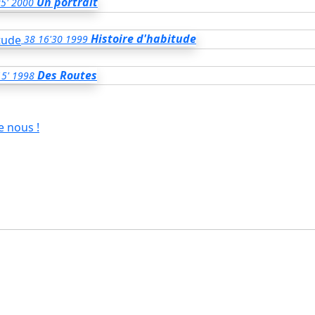
Un portrait
5'
2000
Histoire d'habitude
38
16'30
1999
Des Routes
15'
1998
e nous !