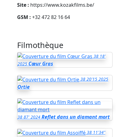
Site :
https://www.kozakfilms.be/
GSM :
+32 472 82 16 64
Filmothèque
38
18'
Cœur Gras
2025
38
20'15
2025
Ortie
Reflet dans un diamant mort
38
87'
2024
38
11'34"