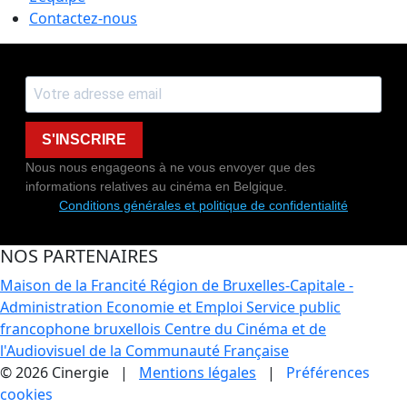
Contactez-nous
S'INSCRIRE
Nous nous engageons à ne vous envoyer que des
informations relatives au cinéma en Belgique.
Conditions générales et politique de confidentialité
NOS PARTENAIRES
Maison de la Francité
Région de Bruxelles-Capitale -
Administration Economie et Emploi
Service public
francophone bruxellois
Centre du Cinéma et de
l'Audiovisuel de la Communauté Française
© 2026 Cinergie |
Mentions légales
|
Préférences
cookies