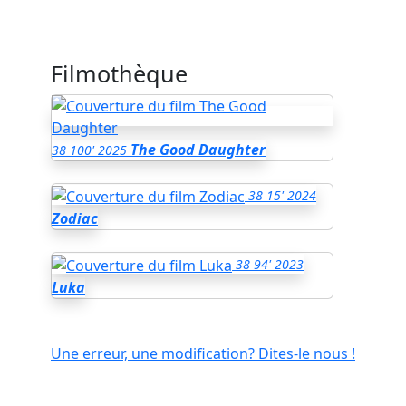
Filmothèque
The Good Daughter
38
100'
2025
38
15'
2024
Zodiac
38
94'
2023
Luka
Une erreur, une modification? Dites-le nous !