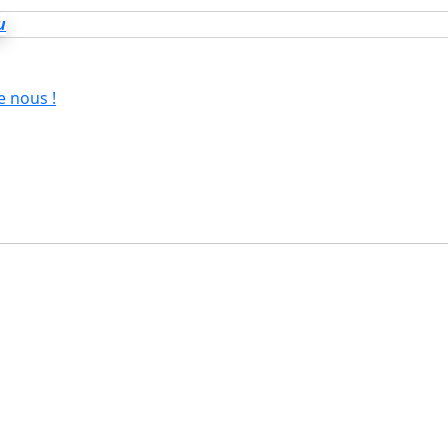
u
e nous !