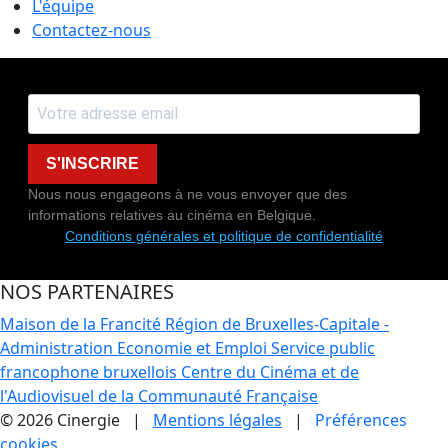
L'équipe
Contactez-nous
S'INSCRIRE
Nous nous engageons à ne vous envoyer que des
informations relatives au cinéma en Belgique.
Conditions générales et politique de confidentialité
NOS PARTENAIRES
Maison de la Francité
Région de Bruxelles-Capitale -
Administration Economie et Emploi
Service public
francophone bruxellois
Centre du Cinéma et de
l'Audiovisuel de la Communauté Française
© 2026 Cinergie |
Mentions légales
|
Préférences
cookies