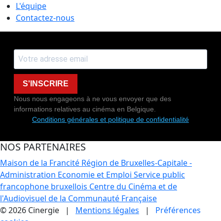
L'équipe
Contactez-nous
S'INSCRIRE
Nous nous engageons à ne vous envoyer que des
informations relatives au cinéma en Belgique.
Conditions générales et politique de confidentialité
NOS PARTENAIRES
Maison de la Francité
Région de Bruxelles-Capitale -
Administration Economie et Emploi
Service public
francophone bruxellois
Centre du Cinéma et de
l'Audiovisuel de la Communauté Française
© 2026 Cinergie |
Mentions légales
|
Préférences