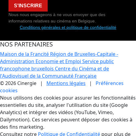
S'INSCRIRE
Nous nous engageons à ne vous envoyer que des
informations relatives au cinéma en Belgique.
Conditions générales et politique de confidentialité
NOS PARTENAIRES
Maison de la Francité
Région de Bruxelles-Capitale -
Administration Economie et Emploi
Service public
francophone bruxellois
Centre du Cinéma et de
l'Audiovisuel de la Communauté Française
© 2026 Cinergie |
Mentions légales
|
Préférences
cookies
Gestion des Cookies
Nous utilisons des cookies pour assurer les fonctionnalités
essentielles du site, analyser l'utilisation du site (Google
Analytics) et intégrer des vidéos (YouTube, Vimeo,
Dailymotion). Ces services peuvent déposer des cookies à
des fins marketing.
Consultez notre
Politique de Confidentialité
pour plus de