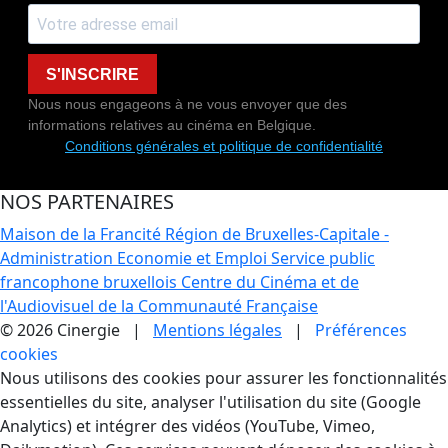
S'INSCRIRE
Nous nous engageons à ne vous envoyer que des
informations relatives au cinéma en Belgique.
Conditions générales et politique de confidentialité
NOS PARTENAIRES
Maison de la Francité
Région de Bruxelles-Capitale -
Administration Economie et Emploi
Service public
francophone bruxellois
Centre du Cinéma et de
l'Audiovisuel de la Communauté Française
© 2026 Cinergie |
Mentions légales
|
Préférences
cookies
Gestion des Cookies
Nous utilisons des cookies pour assurer les fonctionnalités
essentielles du site, analyser l'utilisation du site (Google
Analytics) et intégrer des vidéos (YouTube, Vimeo,