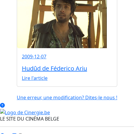
2009-12-07
Hudûd de Féderico Ariu
Lire l'article
Une erreur, une modification? Dites-le nous !
LE SITE DU CINÉMA BELGE