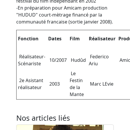
festival du film indépendant en 2002
-En préparation pour Amicam production
"HUDUD" court-mètrage financé par la
communauté francaise (sortie janvier 2008).
Fonction
Dates
Film
Réalisateur
Prod
Réalisateur-
Federico
10/2007
Hudûd
Ami
Scénariste
Ariu
Le
2e Asistant
Festin
2003
Marc LEvie
réalisateur
de la
Mante
Nos articles liés