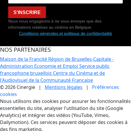
S'INSCRIRE
Nous nous engageons à ne vous envoyer que des
informations relatives au cinéma en Belgique.
Conditions générales et politique de confidentialité
NOS PARTENAIRES
Maison de la Francité
Région de Bruxelles-Capitale -
Administration Economie et Emploi
Service public
francophone bruxellois
Centre du Cinéma et de
l'Audiovisuel de la Communauté Française
© 2026 Cinergie |
Mentions légales
|
Préférences
cookies
Gestion des Cookies
Nous utilisons des cookies pour assurer les fonctionnalités
essentielles du site, analyser l'utilisation du site (Google
Analytics) et intégrer des vidéos (YouTube, Vimeo,
Dailymotion). Ces services peuvent déposer des cookies à
des fins marketing.