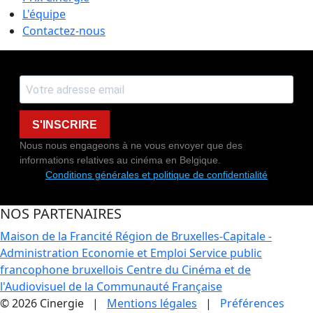
L'équipe
Contactez-nous
S'INSCRIRE
Nous nous engageons à ne vous envoyer que des
informations relatives au cinéma en Belgique.
Conditions générales et politique de confidentialité
NOS PARTENAIRES
Maison de la Francité
Région de Bruxelles-Capitale -
Administration Economie et Emploi
Service public
francophone bruxellois
Centre du Cinéma et de
l'Audiovisuel de la Communauté Française
© 2026 Cinergie |
Mentions légales
|
Préférences