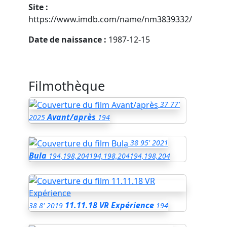
Site :
https://www.imdb.com/name/nm3839332/
Date de naissance :
1987-12-15
Filmothèque
37
77'
Avant/après
2025
194
38
95'
2021
Bula
194,198,204
194,198,204
194,198,204
11.11.18 VR Expérience
38
8'
2019
194