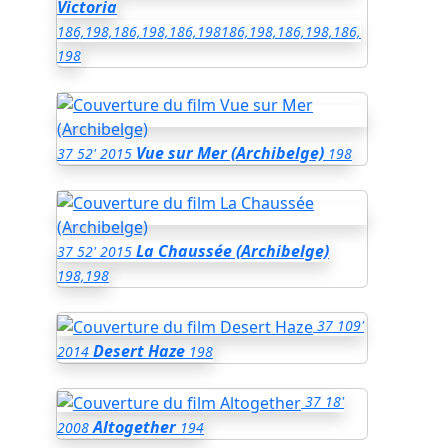
Victoria
186,198,186,198,186,198
186,198,186,198,186,
198
Vue sur Mer (Archibelge)
37
52'
2015
198
La Chaussée (Archibelge)
37
52'
2015
198,198
37
109'
Desert Haze
2014
198
37
18'
Altogether
2008
194