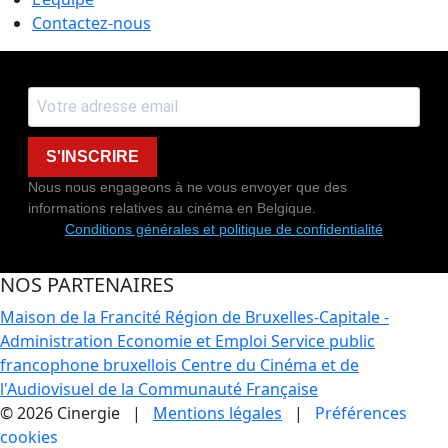
Contactez-nous
S'INSCRIRE
Nous nous engageons à ne vous envoyer que des
informations relatives au cinéma en Belgique.
Conditions générales et politique de confidentialité
NOS PARTENAIRES
Maison de la Francité
Région de Bruxelles-Capitale -
Administration Economie et Emploi
Service public
francophone bruxellois
Centre du Cinéma et de
l'Audiovisuel de la Communauté Française
© 2026 Cinergie |
Mentions légales
|
Préférences
cookies