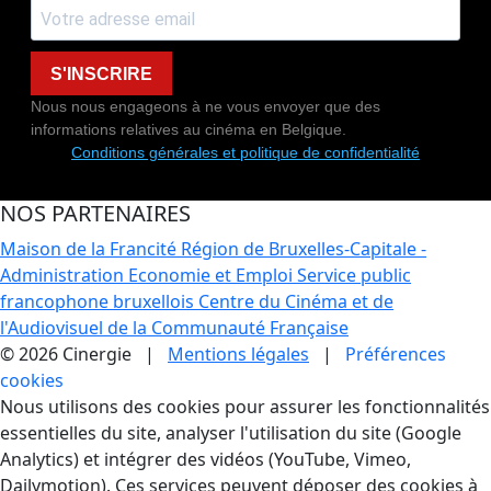
S'INSCRIRE
Nous nous engageons à ne vous envoyer que des
informations relatives au cinéma en Belgique.
Conditions générales et politique de confidentialité
NOS PARTENAIRES
Maison de la Francité
Région de Bruxelles-Capitale -
Administration Economie et Emploi
Service public
francophone bruxellois
Centre du Cinéma et de
l'Audiovisuel de la Communauté Française
© 2026 Cinergie |
Mentions légales
|
Préférences
cookies
Gestion des Cookies
Nous utilisons des cookies pour assurer les fonctionnalités
essentielles du site, analyser l'utilisation du site (Google
Analytics) et intégrer des vidéos (YouTube, Vimeo,
Dailymotion). Ces services peuvent déposer des cookies à