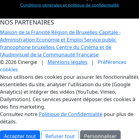
Conditions générales et politique de confidentialité
NOS PARTENAIRES
Maison de la Francité
Région de Bruxelles-Capitale -
Administration Economie et Emploi
Service public
francophone bruxellois
Centre du Cinéma et de
l'Audiovisuel de la Communauté Française
© 2026 Cinergie |
Mentions légales
|
Préférences
cookies
Gestion des Cookies
Nous utilisons des cookies pour assurer les fonctionnalités
essentielles du site, analyser l'utilisation du site (Google
Analytics) et intégrer des vidéos (YouTube, Vimeo,
Dailymotion). Ces services peuvent déposer des cookies à
des fins marketing.
Consultez notre
Politique de Confidentialité
pour plus de
détails.
Accepter tout
Refuser tout
Personnaliser