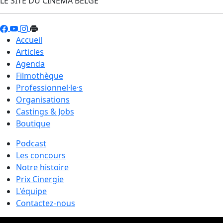
LE SITE DU CINÉMA BELGE
Accueil
Articles
Agenda
Filmothèque
Professionnel·le·s
Organisations
Castings & Jobs
Boutique
Podcast
Les concours
Notre histoire
Prix Cinergie
L'équipe
Contactez-nous