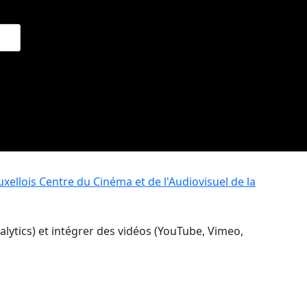
xellois
Centre du Cinéma et de l'Audiovisuel de la
nalytics) et intégrer des vidéos (YouTube, Vimeo,