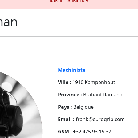
Raison : AdBlocker
man
Machiniste
Ville :
1910 Kampenhout
Province :
Brabant flamand
Pays :
Belgique
Email :
frank@eurogrip.com
GSM :
+32 475 93 15 37