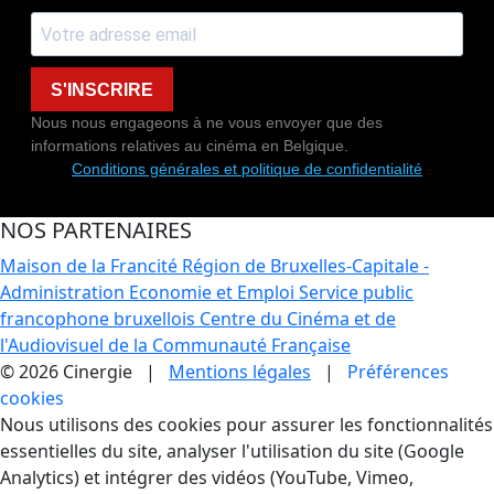
S'INSCRIRE
Nous nous engageons à ne vous envoyer que des
informations relatives au cinéma en Belgique.
Conditions générales et politique de confidentialité
NOS PARTENAIRES
Maison de la Francité
Région de Bruxelles-Capitale -
Administration Economie et Emploi
Service public
francophone bruxellois
Centre du Cinéma et de
l'Audiovisuel de la Communauté Française
© 2026 Cinergie |
Mentions légales
|
Préférences
cookies
Gestion des Cookies
Nous utilisons des cookies pour assurer les fonctionnalités
essentielles du site, analyser l'utilisation du site (Google
Analytics) et intégrer des vidéos (YouTube, Vimeo,