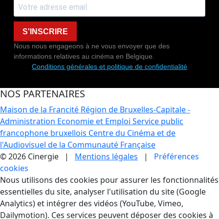
S'INSCRIRE
Nous nous engageons à ne vous envoyer que des
informations relatives au cinéma en Belgique.
Conditions générales et politique de confidentialité
NOS PARTENAIRES
Maison de la Francité
Région de Bruxelles-Capitale -
Administration Economie et Emploi
Service public
francophone bruxellois
Centre du Cinéma et de
l'Audiovisuel de la Communauté Française
© 2026 Cinergie |
Mentions légales
|
Préférences
cookies
Gestion des Cookies
Nous utilisons des cookies pour assurer les fonctionnalités
essentielles du site, analyser l'utilisation du site (Google
Analytics) et intégrer des vidéos (YouTube, Vimeo,
Dailymotion). Ces services peuvent déposer des cookies à