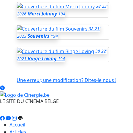
38
23'
Merci Johnny
2026
194
38
21'
Souvenirs
2023
194
38
22'
Binge Loving
2021
194
Une erreur, une modification? Dites-le nous !
LE SITE DU CINÉMA BELGE
Accueil
Articles