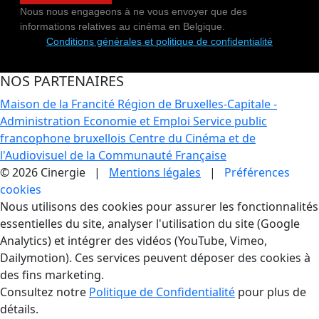
Nous nous engageons à ne vous envoyer que des
informations relatives au cinéma en Belgique.
Conditions générales et politique de confidentialité
NOS PARTENAIRES
Maison de la Francité
Région de Bruxelles-Capitale -
Administration Economie et Emploi
Service public
francophone bruxellois
Centre du Cinéma et de
l'Audiovisuel de la Communauté Française
© 2026 Cinergie |
Mentions légales
|
Préférences
cookies
Gestion des Cookies
Nous utilisons des cookies pour assurer les fonctionnalités
essentielles du site, analyser l'utilisation du site (Google
Analytics) et intégrer des vidéos (YouTube, Vimeo,
Dailymotion). Ces services peuvent déposer des cookies à
des fins marketing.
Consultez notre
Politique de Confidentialité
pour plus de
détails.