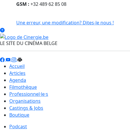
GSM :
+32 489 62 85 08
Une erreur, une modification? Dites-le nous !
LE SITE DU CINÉMA BELGE
Accueil
Articles
Agenda
Filmothèque
Professionnel·le·s
Organisations
Castings & Jobs
Boutique
Podcast