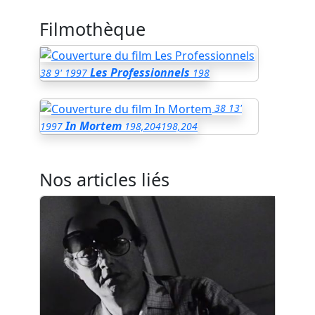
Filmothèque
Les Professionnels
38
9'
1997
198
38
13'
In Mortem
1997
198,204
198,204
Nos articles liés