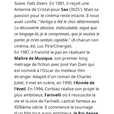
Suivre, Faits Divers
. En 1981, il reçoit une
Antenne de Cristal pour
Sax
(3X25'). Mais sa
passion pour le cinéma reste intacte. Il nous
avait confié :"
Vertigo a été le choc déterminant.
La découverte absolue, indiscutable, aiguë que
ce langage-là, je le comprenais, que je voulais le
parler. Je m'en sentais capable
." (A chacun son
cinéma, éd. Luc Pire/Cinergie).
En 1987, il franchit le pas en réalisant le
Maître de Musique
, son premier long
métrage de fiction avec José Van Dam qui
est nominé à l'Oscar du meilleur film
étranger. Adapté d'un roman de Charles
Juliet, il met en scène, en 1990,
l'Année de
l'éveil
. En 1994, Corbiau réalise son projet le
plus ambitieux,
Farinelli
où il ressuscite la
vie et la voix de Farinelli, castrat fameux au
XVIIième siècle. Il commence le tournage
d'un film tout aussi ambitieux,
le Roi danse,