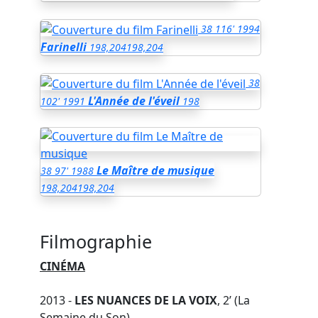
38
116'
1994
Farinelli
198,204
198,204
38
L'Année de l'éveil
102'
1991
198
Le Maître de musique
38
97'
1988
198,204
198,204
Filmographie
CINÉMA
2013 -
LES NUANCES DE LA VOIX
, 2’ (La
Semaine du Son)