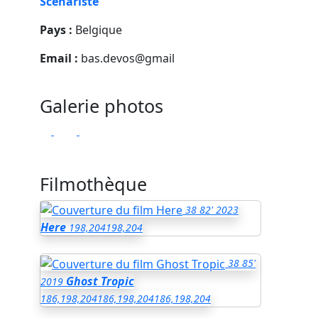
Scénariste
Pays :
Belgique
Email :
bas.devos@gmail
Galerie photos
Filmothèque
38
82'
2023
Here
198,204
198,204
38
85'
Ghost Tropic
2019
186,198,204
186,198,204
186,198,204