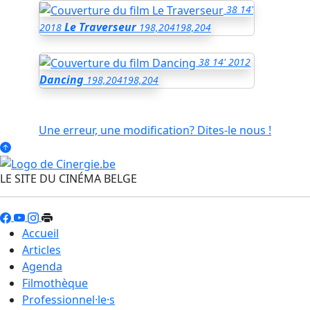
38
14'
Le Traverseur
2018
198,204
198,204
38
14'
2012
Dancing
198,204
198,204
Une erreur, une modification? Dites-le nous !
LE SITE DU CINÉMA BELGE
Accueil
Articles
Agenda
Filmothèque
Professionnel·le·s