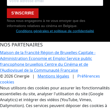
S'INSCRIRE
Nous nous engageons à ne vous envoyer que des
informations relatives au cinéma en Belgique.
Conditions générales et politique de confidentialité
NOS PARTENAIRES
Maison de la Francité
Région de Bruxelles-Capitale -
Administration Economie et Emploi
Service public
francophone bruxellois
Centre du Cinéma et de
l'Audiovisuel de la Communauté Française
© 2026 Cinergie |
Mentions légales
|
Préférences
cookies
Gestion des Cookies
Nous utilisons des cookies pour assurer les fonctionnalités
essentielles du site, analyser l'utilisation du site (Google
Analytics) et intégrer des vidéos (YouTube, Vimeo,
Dailymotion). Ces services peuvent déposer des cookies à