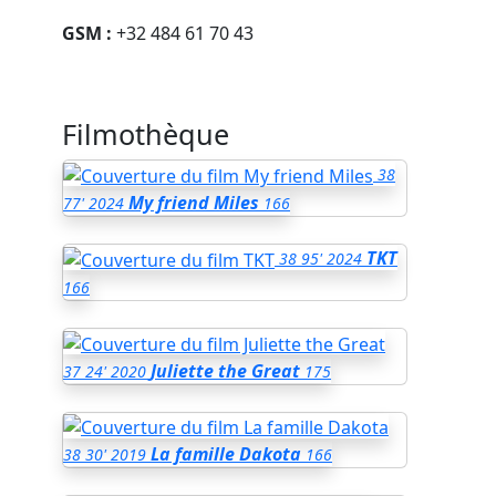
GSM :
+32 484 61 70 43
Filmothèque
38
My friend Miles
77'
2024
166
TKT
38
95'
2024
166
Juliette the Great
37
24'
2020
175
La famille Dakota
38
30'
2019
166