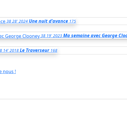
Une nuit d'avance
38
28'
2024
175
Ma semaine avec George Clo
38
19'
2023
Le Traverseur
8
14'
2018
168
e nous !