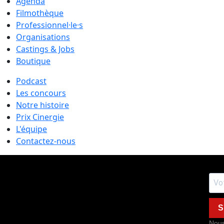
Agenda
Filmothèque
Professionnel·le·s
Organisations
Castings & Jobs
Boutique
Podcast
Les concours
Notre histoire
Prix Cinergie
L'équipe
Contactez-nous
S
Nous