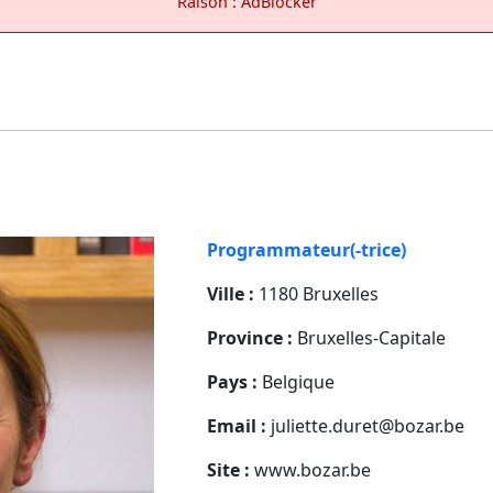
Raison : AdBlocker
Programmateur(-trice)
Ville :
1180 Bruxelles
Province :
Bruxelles-Capitale
Pays :
Belgique
Email :
juliette.duret@bozar.be
Site :
www.bozar.be