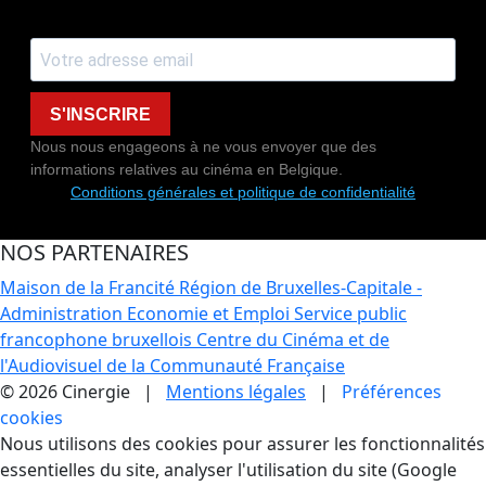
S'INSCRIRE
Nous nous engageons à ne vous envoyer que des
informations relatives au cinéma en Belgique.
Conditions générales et politique de confidentialité
NOS PARTENAIRES
Maison de la Francité
Région de Bruxelles-Capitale -
Administration Economie et Emploi
Service public
francophone bruxellois
Centre du Cinéma et de
l'Audiovisuel de la Communauté Française
© 2026 Cinergie |
Mentions légales
|
Préférences
cookies
Gestion des Cookies
Nous utilisons des cookies pour assurer les fonctionnalités
essentielles du site, analyser l'utilisation du site (Google