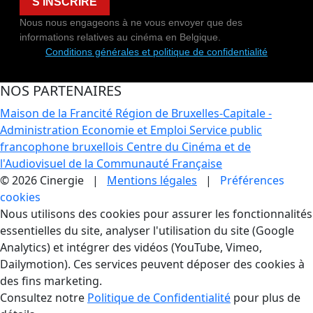
S'INSCRIRE
Nous nous engageons à ne vous envoyer que des
informations relatives au cinéma en Belgique.
Conditions générales et politique de confidentialité
NOS PARTENAIRES
Maison de la Francité
Région de Bruxelles-Capitale -
Administration Economie et Emploi
Service public
francophone bruxellois
Centre du Cinéma et de
l'Audiovisuel de la Communauté Française
© 2026 Cinergie |
Mentions légales
|
Préférences
cookies
Gestion des Cookies
Nous utilisons des cookies pour assurer les fonctionnalités
essentielles du site, analyser l'utilisation du site (Google
Analytics) et intégrer des vidéos (YouTube, Vimeo,
Dailymotion). Ces services peuvent déposer des cookies à
des fins marketing.
Consultez notre
Politique de Confidentialité
pour plus de