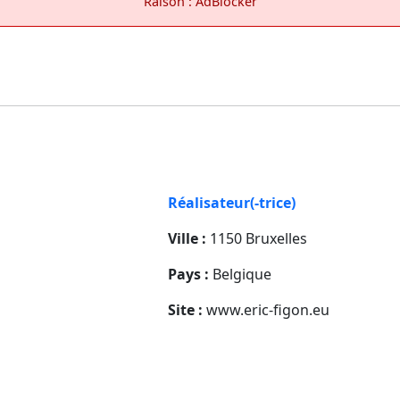
Raison : AdBlocker
Réalisateur(-trice)
Ville :
1150 Bruxelles
Pays :
Belgique
Site :
www.eric-figon.eu