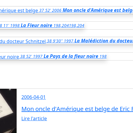
Mon oncle d'Amérique est belg
37
52'
2006
La Fleur noire
8
11'
1998
198,204
198,204
La Malédiction du docteur
38
9'30''
1997
Le Pays de la fleur noire
38
52'
1997
198
2006-04-01
Mon oncle d'Amérique est belge de Eric 
Lire l'article