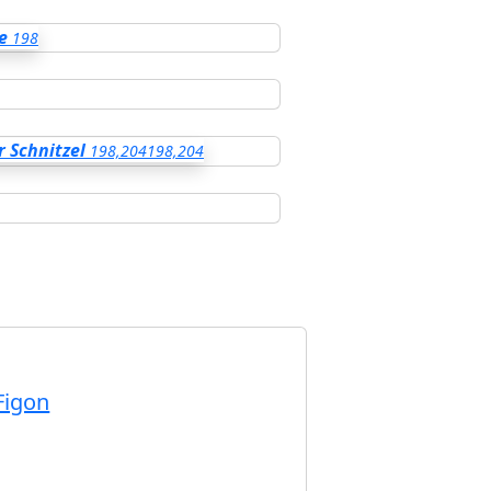
e
198
 Schnitzel
198,204
198,204
Figon