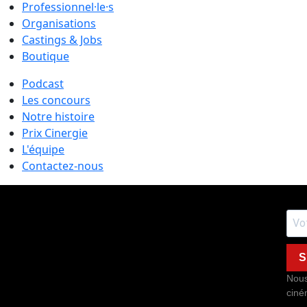
Professionnel·le·s
Organisations
Castings & Jobs
Boutique
Podcast
Les concours
Notre histoire
Prix Cinergie
L'équipe
Contactez-nous
S
Nous
ciné