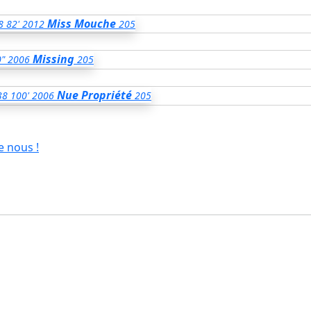
Miss Mouche
8
82'
2012
205
Missing
0"
2006
205
Nue Propriété
38
100'
2006
205
e nous !