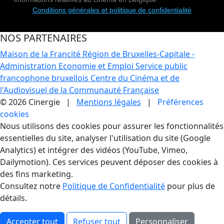
Conditions générales et politique de confidentialité
NOS PARTENAIRES
Maison de la Francité
Région de Bruxelles-Capitale -
Administration Economie et Emploi
Service public
francophone bruxellois
Centre du Cinéma et de
l'Audiovisuel de la Communauté Française
© 2026 Cinergie |
Mentions légales
|
Préférences
cookies
Gestion des Cookies
Nous utilisons des cookies pour assurer les fonctionnalités
essentielles du site, analyser l'utilisation du site (Google
Analytics) et intégrer des vidéos (YouTube, Vimeo,
Dailymotion). Ces services peuvent déposer des cookies à
des fins marketing.
Consultez notre
Politique de Confidentialité
pour plus de
détails.
Accepter tout
Refuser tout
Personnaliser