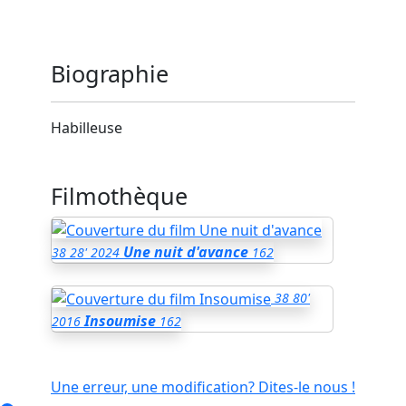
Biographie
Habilleuse
Filmothèque
Une nuit d'avance
38
28'
2024
162
38
80'
Insoumise
2016
162
Une erreur, une modification? Dites-le nous !