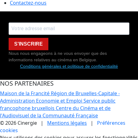
Contactez-nous
S'INSCRIRE
Nous nous engageons à ne vous envoyer que des
informations relatives au cinéma en Belgique.
Conditions générales et politique de confidentialité
NOS PARTENAIRES
Maison de la Francité
Région de Bruxelles-Capitale -
Administration Economie et Emploi
Service public
francophone bruxellois
Centre du Cinéma et de
l'Audiovisuel de la Communauté Française
© 2026 Cinergie |
Mentions légales
|
Préférences
cookies
Nous utilisons des cookies pour assurer les fonctionnalités