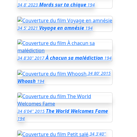
Mords sur ta chique
34
8'
2023
194
Voyage en amnésie
34
5'
2021
194
À chacun sa malédiction
34
8'30"
2017
194
34
80'
2015
Whoosh
194
The World Welcomes Fame
34
6'04''
2015
194
34
3'40''