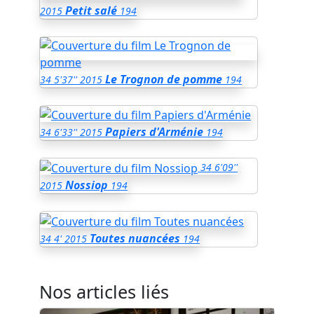
Petit salé
2015
194
Le Trognon de pomme
34
5'37''
2015
194
Papiers d'Arménie
34
6'33''
2015
194
34
6'09''
Nossiop
2015
194
Toutes nuancées
34
4'
2015
194
Nos articles liés