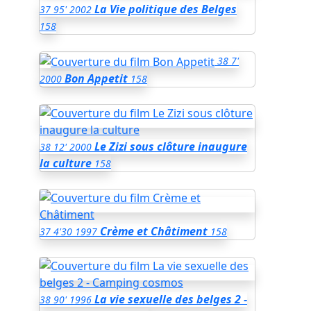
La Vie politique des Belges
37
95'
2002
158
38
7'
Bon Appetit
2000
158
Le Zizi sous clôture inaugure
38
12'
2000
la culture
158
Crème et Châtiment
37
4'30
1997
158
La vie sexuelle des belges 2 -
38
90'
1996