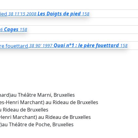
Les Doigts de pied
38
11'15
2008
158
Cages
06
158
Quai n°1 : le père fouettard
38
90'
1997
158
nard)au Théâtre Marni, Bruxelles
les-Henri Marchant) au Rideau de Bruxelles
u Rideau de Bruxelles
Henri Marchant) au Rideau de Bruxelles
au Théâtre de Poche, Bruxelles