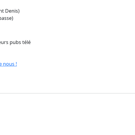
ent Denis)
passe)
eurs pubs télé
e nous !