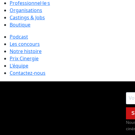
Professionnel·le·s
Organisations
Castings & Jobs
Boutique
Podcast
Les concours
Notre histoire
Prix Cinergie
L'équipe
Contactez-nous
S
Nous
ciné