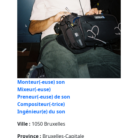
Monteur(-euse) son
Mixeur(-euse)
Preneur(-euse) de son
Compositeur(-trice)
Ingénieur(e) du son
Ville :
1050 Bruxelles
Province :
Bruxelles-Capitale