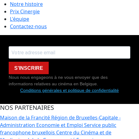
Notre histoire
Prix Cinergie
L'équipe
Contactez-nous
S'INSCRIRE
Nous nous engageons à ne vous envoyer que des
informations relatives au cinéma en Belgique.
Conditions générales et politique de confidentialité
NOS PARTENAIRES
Maison de la Francité
Région de Bruxelles-Capitale -
Administration Economie et Emploi
Service public
francophone bruxellois
Centre du Cinéma et de