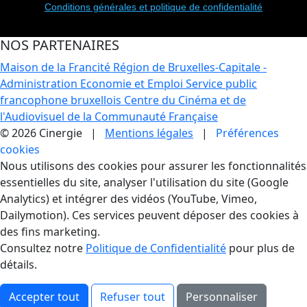
Conditions générales et politique de confidentialité
NOS PARTENAIRES
Maison de la Francité
Région de Bruxelles-Capitale -
Administration Economie et Emploi
Service public
francophone bruxellois
Centre du Cinéma et de
l'Audiovisuel de la Communauté Française
© 2026 Cinergie |
Mentions légales
|
Préférences
cookies
Gestion des Cookies
Nous utilisons des cookies pour assurer les fonctionnalités
essentielles du site, analyser l'utilisation du site (Google
Analytics) et intégrer des vidéos (YouTube, Vimeo,
Dailymotion). Ces services peuvent déposer des cookies à
des fins marketing.
Consultez notre
Politique de Confidentialité
pour plus de
détails.
Accepter tout
Refuser tout
Personnaliser