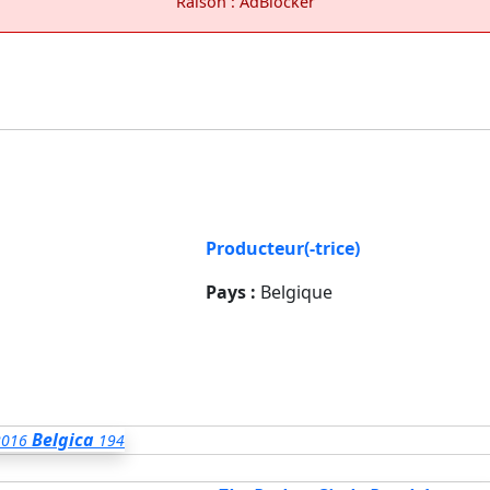
Raison : AdBlocker
Producteur(-trice)
Pays :
Belgique
Belgica
2016
194