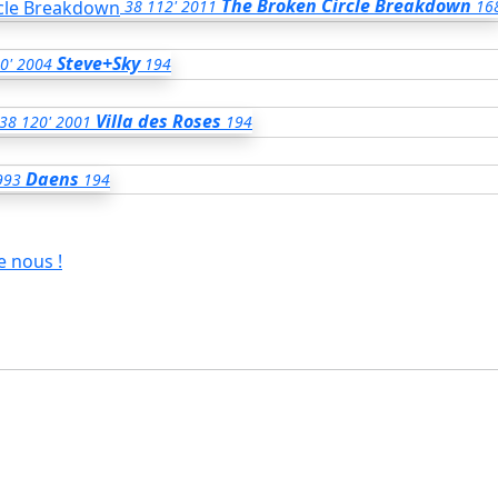
The Broken Circle Breakdown
38
112'
2011
16
Steve+Sky
0'
2004
194
Villa des Roses
38
120'
2001
194
Daens
993
194
e nous !