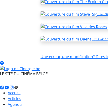
38
10
38
134'
1
Une erreur, une modification? Dites-l
LE SITE DU CINÉMA BELGE
Accueil
Articles
Agenda