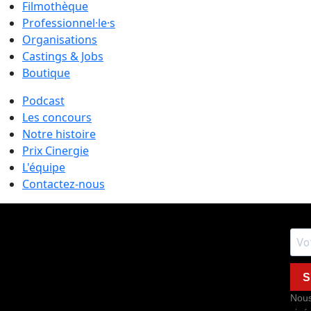
Filmothèque
Professionnel·le·s
Organisations
Castings & Jobs
Boutique
Podcast
Les concours
Notre histoire
Prix Cinergie
L'équipe
Contactez-nous
S
Nous