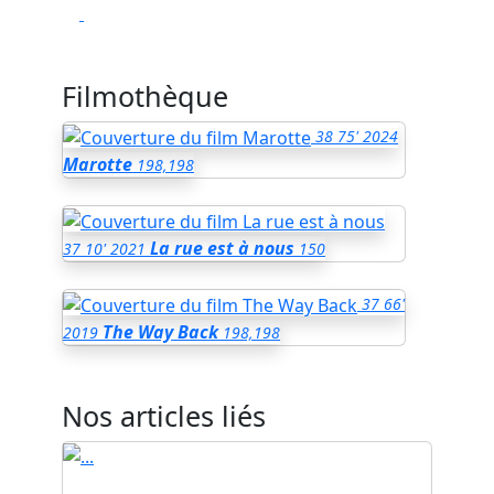
Filmothèque
38
75'
2024
Marotte
198,198
La rue est à nous
37
10'
2021
150
37
66'
The Way Back
2019
198,198
Nos articles liés