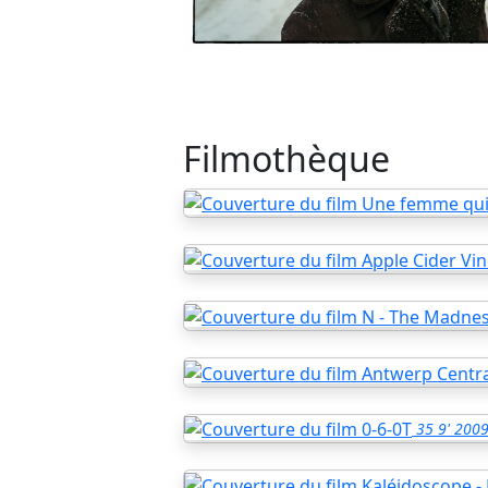
Filmothèque
35
9'
200