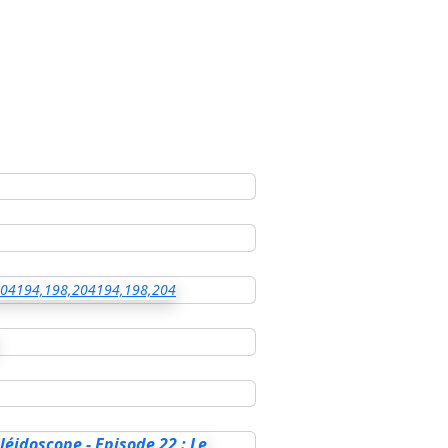
204
194,198,204
194,198,204
léidoscope - Episode 22 : Le