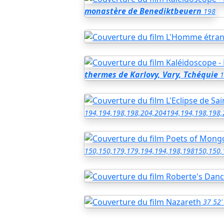
monastère de Benediktbeuern
198
thermes de Karlovy, Vary, Tchéquie
1
194,194,198,198,204,204
194,194,198,198,
150,150,179,179,194,194,198,198
150,150,
37
52'