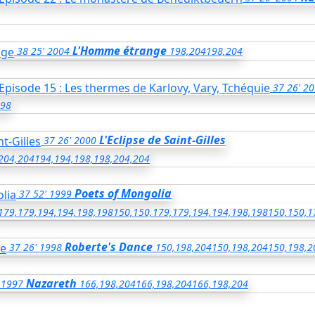
L'Homme étrange
38
25'
2004
198,204
198,204
37
26'
20
98
L'Eclipse de Saint-Gilles
37
26'
2000
204,204
194,194,198,198,204,204
Poets of Mongolia
37
52'
1999
179,179,194,194,198,198
150,150,179,179,194,194,198,198
150,150,1
Roberte's Dance
37
26'
1998
150,198,204
150,198,204
150,198,2
Nazareth
1997
166,198,204
166,198,204
166,198,204