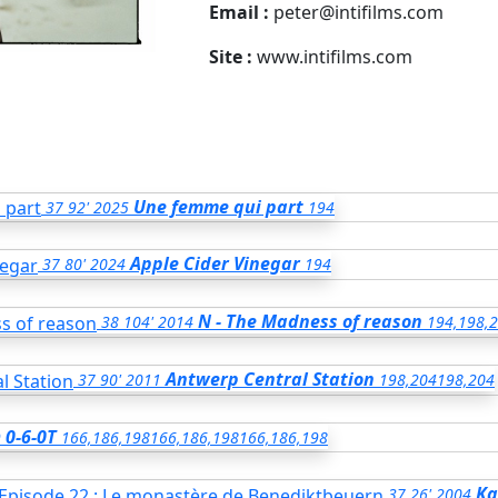
Email :
peter@intifilms.com
Site :
www.intifilms.com
Une femme qui part
37
92'
2025
194
Apple Cider Vinegar
37
80'
2024
194
N - The Madness of reason
38
104'
2014
194,198,
Antwerp Central Station
37
90'
2011
198,204
198,204
0-6-0T
9
166,186,198
166,186,198
166,186,198
Ka
37
26'
2004