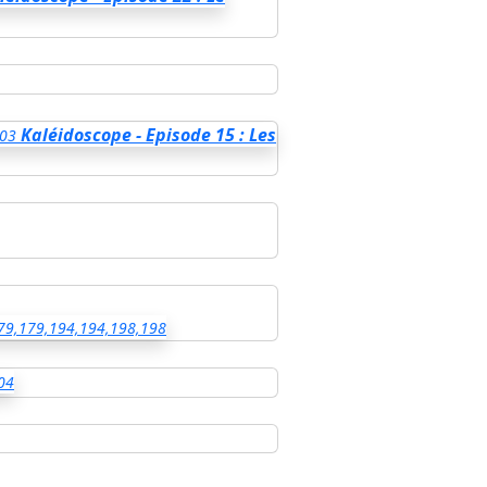
Kaléidoscope - Episode 15 : Les
03
79,179,194,194,198,198
04