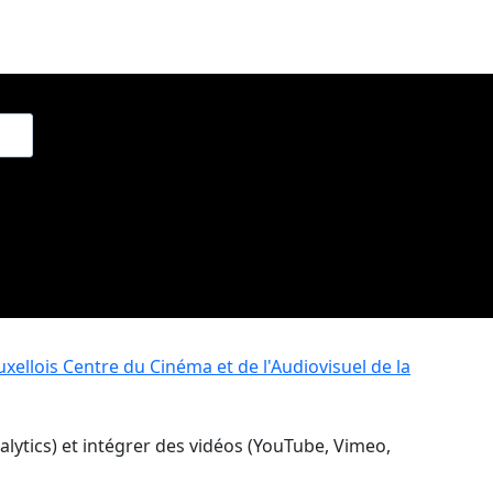
xellois
Centre du Cinéma et de l'Audiovisuel de la
nalytics) et intégrer des vidéos (YouTube, Vimeo,