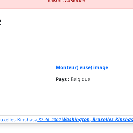
Raison : AdBlocker
é
Monteur(-euse) image
Pays :
Belgique
Washington, Bruxelles-Kinsha
37
46'
2002