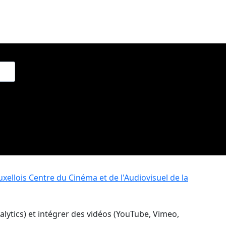
xellois
Centre du Cinéma et de l'Audiovisuel de la
nalytics) et intégrer des vidéos (YouTube, Vimeo,