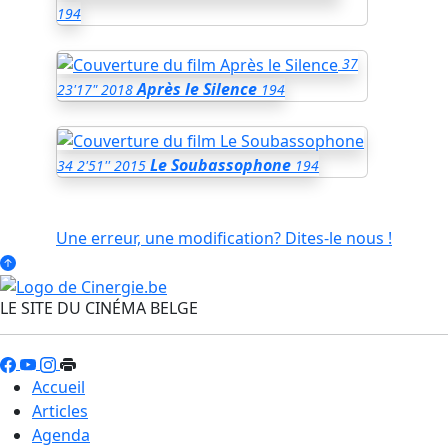
194
37
Après le Silence
23'17"
2018
194
Le Soubassophone
34
2'51''
2015
194
Une erreur, une modification? Dites-le nous !
LE SITE DU CINÉMA BELGE
Accueil
Articles
Agenda