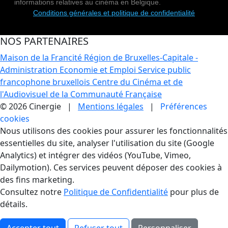
informations relatives au cinéma en Belgique.
Conditions générales et politique de confidentialité
NOS PARTENAIRES
Maison de la Francité
Région de Bruxelles-Capitale -
Administration Economie et Emploi
Service public
francophone bruxellois
Centre du Cinéma et de
l'Audiovisuel de la Communauté Française
© 2026 Cinergie |
Mentions légales
|
Préférences
cookies
Gestion des Cookies
Nous utilisons des cookies pour assurer les fonctionnalités
essentielles du site, analyser l'utilisation du site (Google
Analytics) et intégrer des vidéos (YouTube, Vimeo,
Dailymotion). Ces services peuvent déposer des cookies à
des fins marketing.
Consultez notre
Politique de Confidentialité
pour plus de
détails.