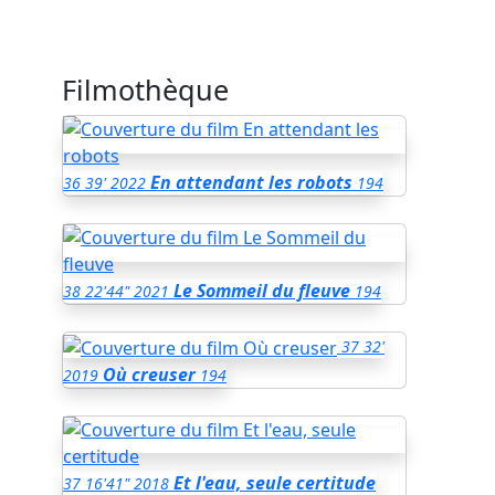
Filmothèque
En attendant les robots
36
39'
2022
194
Le Sommeil du fleuve
38
22'44"
2021
194
37
32'
Où creuser
2019
194
Et l'eau, seule certitude
37
16'41"
2018