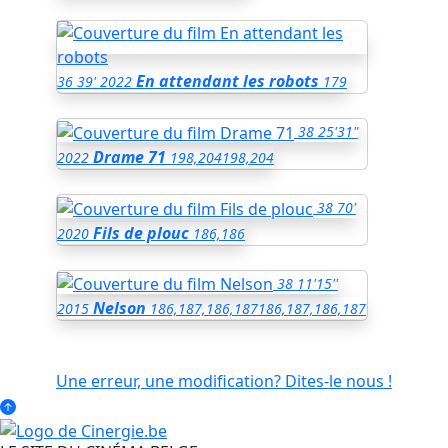
En attendant les robots
36
39'
2022
179
38
25'31"
Drame 71
2022
198,204
198,204
38
70'
Fils de plouc
2020
186,186
38
11'15''
Nelson
2015
186,187,186,187
186,187,186,187
Une erreur, une modification? Dites-le nous !