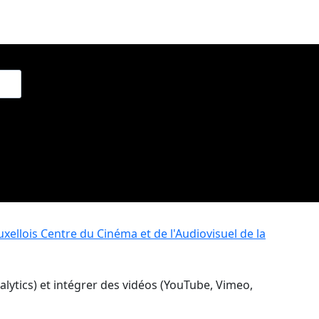
xellois
Centre du Cinéma et de l'Audiovisuel de la
nalytics) et intégrer des vidéos (YouTube, Vimeo,