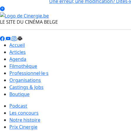
Une erreur, une modification? Dites-l
LE SITE DU CINÉMA BELGE
Accueil
Articles
Agenda
Filmothèque
Professionnel·le·s
Organisations
Castings & Jobs
Boutique
Podcast
Les concours
Notre histoire
Prix Cinergie