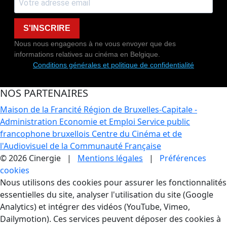
S'INSCRIRE
Nous nous engageons à ne vous envoyer que des
informations relatives au cinéma en Belgique.
Conditions générales et politique de confidentialité
NOS PARTENAIRES
Maison de la Francité
Région de Bruxelles-Capitale -
Administration Economie et Emploi
Service public
francophone bruxellois
Centre du Cinéma et de
l'Audiovisuel de la Communauté Française
© 2026 Cinergie |
Mentions légales
|
Préférences
cookies
Gestion des Cookies
Nous utilisons des cookies pour assurer les fonctionnalités
essentielles du site, analyser l'utilisation du site (Google
Analytics) et intégrer des vidéos (YouTube, Vimeo,
Dailymotion). Ces services peuvent déposer des cookies à