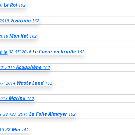
Le Roi
0
162
Vivarium
2019
162
Mon Ket
2018
162
Le Coeur en braille
38
85'
2016
162
Acouphène
22'
2016
162
Waste Land
97'
2014
162
Marina
2013
162
La Folie Almayer
38
127'
2011
162
22 Mei
10
162