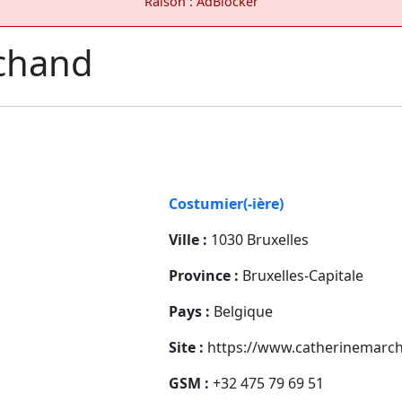
Raison : AdBlocker
chand
Costumier(-ière)
Ville :
1030 Bruxelles
Province :
Bruxelles-Capitale
Pays :
Belgique
Site :
https://www.catherinemarc
GSM :
+32 475 79 69 51