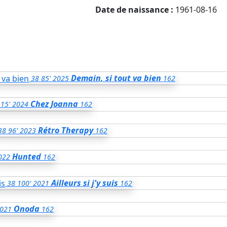
Date de naissance :
1961-08-16
Demain, si tout va bien
38
85'
2025
162
Chez Joanna
15'
2024
162
Rétro Therapy
38
96'
2023
162
Hunted
022
162
Ailleurs si j'y suis
38
100'
2021
162
Onoda
021
162