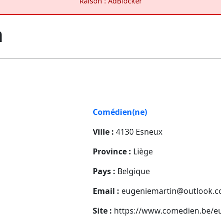
Raison : AdBlocker
n
Comédien(ne)
Ville :
4130 Esneux
Province :
Liège
Pays :
Belgique
Email :
eugeniemartin@outlook.
Site :
https://www.comedien.be/e