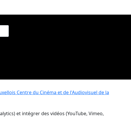
xellois
Centre du Cinéma et de l'Audiovisuel de la
nalytics) et intégrer des vidéos (YouTube, Vimeo,